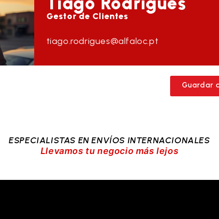
Tiago
Rodrigues
Gestor de Clientes
tiago.rodrigues@alfaloc.pt
Guardar 
ESPECIALISTAS EN ENVÍOS INTERNACIONALES
Llevamos tu negocio más lejos