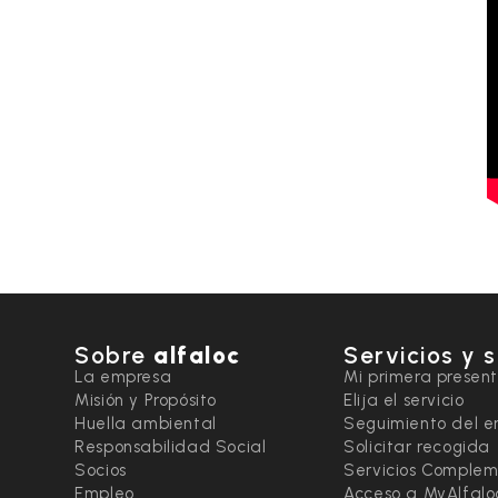
Sobre
alfaloc
Servicios y 
La empresa
Mi primera presen
Misión y Propósito
Elija el servicio
Huella ambiental
Seguimiento del e
Responsabilidad Social
Solicitar recogida
Socios
Servicios Complem
Empleo
Acceso a MyAlfalo