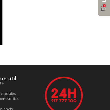
ón útil
nte
Generales
combustible
e envío