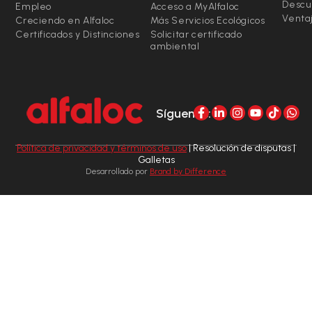
Descu
Empleo
Acceso a MyAlfaloc
Ventaj
Creciendo en Alfaloc
Más Servicios Ecológicos
Certificados y Distinciones
Solicitar certificado
ambiental
Síguenos:
Política de privacidad y términos de uso
| Resolución de disputas |
Galletas
Desarrollado por
Brand by Difference