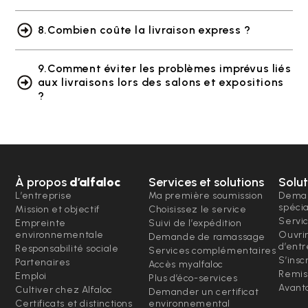
8.Combien coûte la livraison express ?
9.Comment éviter les problèmes imprévus liés
aux livraisons lors des salons et expositions
?
À propos
d’alfaloc
Services et solutions
Solut
L’entreprise
Ma première soumission
Deman
spéci
Mission et objectif
Choisissez le service
Servi
Empreinte
Suivi de l’expédition
environnementale
Ouvri
Demande de ramassage
d’entr
Responsabilité sociale
Services complémentaires
S’insc
Partenaires
Accès myalfaloc
Remis
Emploi
Plus d’éco-services
Avanta
Cultiver chez Alfaloc
Demander un certificat
Certificats et distinctions
environnemental