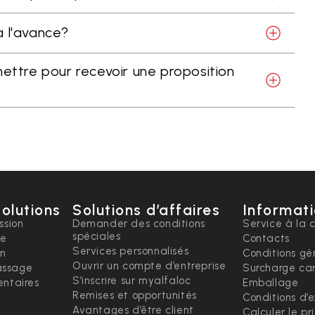
 à l'avance?
mettre pour recevoir une proposition
solutions
Solutions d’affaires
Informati
ssion
Demander des conditions
Service à la c
spéciales
ce
Contacts
Services personnalisés
on
Conditions gé
Ouvrir un compte d’entreprise
ssage
Surcharge ca
S’inscrire sur myalfaloc
ntaires
Emballage
Remises et opportunités
Conditions d’
Avantages d’être client
Calculer le pr