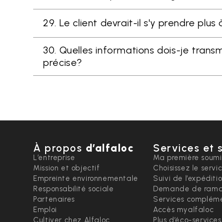
29. Le client devrait-il s'y prendre plus
30. Quelles informations dois-je trans
précise?
À propos
d’alfaloc
Services et 
L’entreprise
Ma première soumi
Mission et objectif
Choisissez le servi
Empreinte environnementale
Suivi de l’expéditi
Responsabilité sociale
Demande de rama
Partenaires
Services compléme
Emploi
Accès myalfaloc
Cultiver chez Alfaloc
Plus d’éco-services