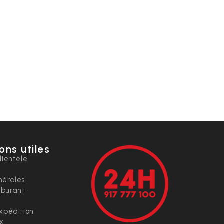
ons utiles
lientèle
nérales
rburant
expédition
ix