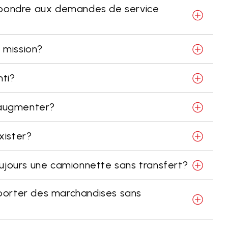
répondre aux demandes de service
a mission?
nti?
s augmenter?
xister?
 toujours une camionnette sans transfert?
nsporter des marchandises sans