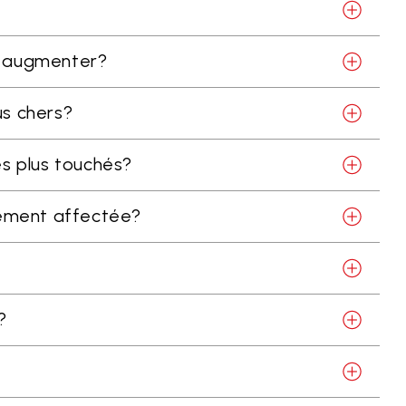
ls augmenter?
lus chers?
es plus touchés?
lement affectée?
?