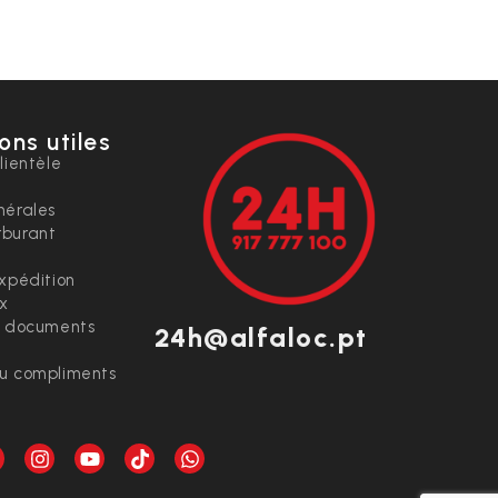
ons utiles
lientèle
nérales
rburant
expédition
ix
t documents
24h@alfaloc.pt
ou compliments