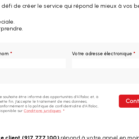
éfi de créer le service qui répond le mieux à vos b
ciale.
rprendre.
 nom
*
Votre adresse électronique
*
e souhaite être informé des opportunités d'Alfaloc et, à
Cont
ette fin, j'accepte le traitement de mes données,
onformément à la politique de confidentialité d'Alfaloc,
isponible sur
Conditions juridiques
.
*
ce client (917 777 100)
répond à votre appel en moi