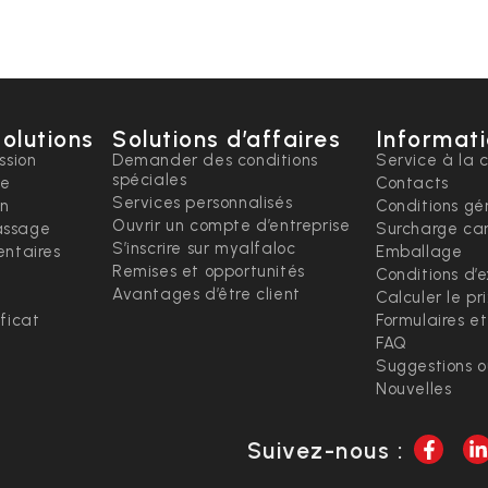
solutions
Solutions d’affaires
Informati
ssion
Demander des conditions
Service à la c
spéciales
ce
Contacts
Services personnalisés
on
Conditions gé
Ouvrir un compte d’entreprise
ssage
Surcharge ca
S’inscrire sur myalfaloc
ntaires
Emballage
Remises et opportunités
Conditions d’
Avantages d’être client
Calculer le pr
ficat
Formulaires e
FAQ
Suggestions 
Nouvelles
Suivez-nous :