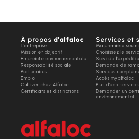
À propos
d’alfaloc
Services et 
L’entreprise
Ma première soumi
Mission et objectif
Choisissez le servi
Empreinte environnementale
Suivi de l’expéditi
Responsabilité sociale
Demande de rama
Partenaires
Services compléme
Emploi
Accès myalfaloc
Cultiver chez Alfaloc
Plus d’éco-services
Certificats et distinctions
Demander un certi
environnemental