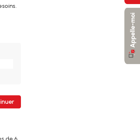
esoins.
inuer
ns de 6