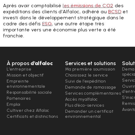
Après avoir comptabilisé
les émissions de CO2
des
expéditions des clients d’Alfaloc, adhéré au
BCSD
et
investi dans le développement stratégique dans le
cadre des défis
ESG
, une autre étape très
importante vers une économie plus verte a été
franchie.
À propos
d’alfaloc
Services et solutions
Solut
L’entreprise
Ma première soumission
Deman
spéci
Mission et objectif
Choisissez le service
Servi
Empreinte
Suivi de l’expédition
environnementale
Ouvri
Demande de ramassage
d’entr
Responsabilité sociale
Services complémentaires
S’insc
Partenaires
Accès myalfaloc
Remis
Emploi
Plus d’éco-services
Avanta
Cultiver chez Alfaloc
Demander un certificat
Certificats et distinctions
environnemental