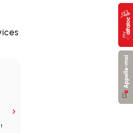
vices
et
Des véhicules rapides, sur le territoire 
de transit courts, mais en synergie, ave