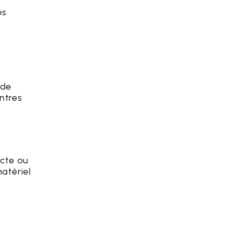
es
 de
ntres
ecte ou
atériel