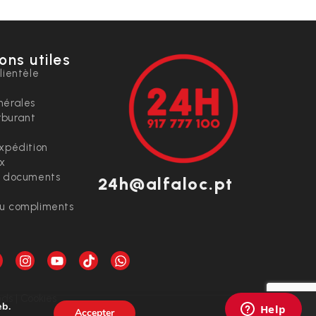
ons utiles
lientèle
nérales
rburant
expédition
ix
t documents
24h@alfaloc.pt
ou compliments
ds | Cookies
eb.
Accepter