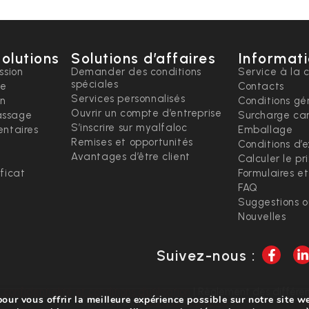
solutions
Solutions d’affaires
Informati
ssion
Demander des conditions
Service à la c
spéciales
ce
Contacts
Services personnalisés
on
Conditions gé
Ouvrir un compte d’entreprise
ssage
Surcharge ca
S’inscrire sur myalfaloc
ntaires
Emballage
Remises et opportunités
Conditions d’
Avantages d’être client
Calculer le pr
ficat
Formulaires e
FAQ
Suggestions 
Nouvelles
Suivez-nous :
 confidentialité et conditions d’utilisation
| Règlement des différen
our vous offrir la meilleure expérience possible sur notre site w
Développé par
Brand by Difference