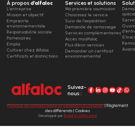
À propos
d’alfaloc
Services et solutions
Solut
L’entreprise
Ma première soumission
Deman
spéci
Mission et objectif
Choisissez le service
Servi
Empreinte
Suivi de l’expédition
environnementale
Ouvri
Demande de ramassage
d’entr
Responsabilité sociale
Services complémentaires
S’insc
Partenaires
Accès myalfaloc
Remis
Emploi
Plus d’éco-services
Avanta
Cultiver chez Alfaloc
Demander un certificat
Certificats et distinctions
environnemental
Suivez-
nous :
Politique de confidentialité et conditions d’utilisation
| Règlement
des différends | Cookies
Développé par
Brand by Difference