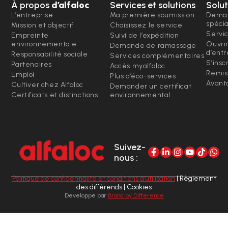
À propos
d’alfaloc
Services et solutions
Solut
L’entreprise
Ma première soumission
Deman
spéci
Mission et objectif
Choisissez le service
Servi
Empreinte
Suivi de l’expédition
environnementale
Ouvri
Demande de ramassage
d’entr
Responsabilité sociale
Services complémentaires
S’insc
Partenaires
Accès myalfaloc
Remis
Emploi
Plus d’éco-services
Avanta
Cultiver chez Alfaloc
Demander un certificat
Certificats et distinctions
environnemental
Suivez-
nous :
Politique de confidentialité et conditions d’utilisation
| Règlement
des différends | Cookies
Développé par
Brand by Difference