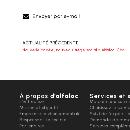
Envoyer par e-mail
ACTUALITÉ PRÉCÉDENTE
Nouvelle année, nouveau siège social d’Alfaloc. Changer pour évoluer
À propos
d’alfaloc
Services et 
L’entreprise
Ma première soumi
Mission et objectif
Choisissez le servi
Empreinte environnementale
Suivi de l’expéditi
Responsabilité sociale
Demande de rama
Partenaires
Services compléme