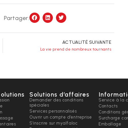
Partager:
ACTUALITÉ SUIVANTE
La vie prend de nombreux tournants
solutions
Solutions d’affaires
Informati
ssion
Demander des conditions
Service à la c
spéciales
ce
Contacts
Services personnalisés
on
Conditions gé
Ouvrir un compte d’entreprise
ssage
Surcharge ca
S’inscrire sur myalfaloc
ntaires
Emballage