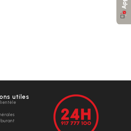
ons utiles
lientèle
nérales
rburant