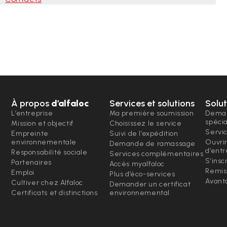
À propos
d’alfaloc
Services et solutions
Solut
L’entreprise
Ma première soumission
Deman
spéci
Mission et objectif
Choisissez le service
Servi
Empreinte
Suivi de l’expédition
environnementale
Ouvri
Demande de ramassage
d’entr
Responsabilité sociale
Services complémentaires
S’insc
Partenaires
Accès myalfaloc
Remis
Emploi
Plus d’éco-services
Avanta
Cultiver chez Alfaloc
Demander un certificat
Certificats et distinctions
environnemental