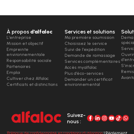
À propos
d’alfaloc
Services et solutions
Solut
L’entreprise
Ma première soumission
Deman
spéci
Mission et objectif
Choisissez le service
Servi
Empreinte
Suivi de l’expédition
environnementale
Ouvri
Demande de ramassage
d’entr
Responsabilité sociale
Services complémentaires
S’insc
Partenaires
Accès myalfaloc
Remis
Emploi
Plus d’éco-services
Avanta
Cultiver chez Alfaloc
Demander un certificat
Certificats et distinctions
environnemental
Suivez-
nous :
Politique de confidentialité et conditions d’utilisation
| Règlement