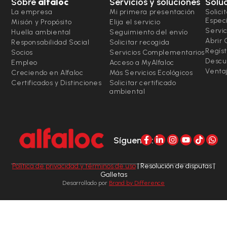
Sobre
alfaloc
Servicios y soluciones
Solu
La empresa
Mi primera presentación
Solici
Espec
Misión y Propósito
Elija el servicio
Servic
Huella ambiental
Seguimiento del envío
Abrir
Responsabilidad Social
Solicitar recogida
Regíst
Socios
Servicios Complementarios
Descu
Empleo
Acceso a MyAlfaloc
Ventaj
Creciendo en Alfaloc
Más Servicios Ecológicos
Certificados y Distinciones
Solicitar certificado
ambiental
Síguenos:
Política de privacidad y términos de uso
| Resolución de disputas |
Galletas
Desarrollado por
Brand by Difference