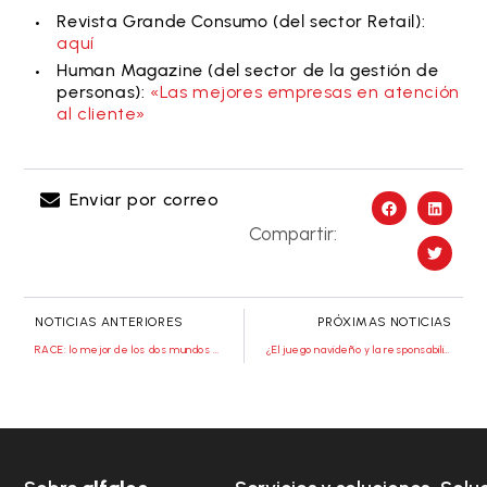
Revista Grande Consumo (del sector Retail):
aquí
Human Magazine (del sector de la gestión de
personas):
«Las mejores empresas en atención
al cliente»
Enviar por correo
Compartir:
NOTICIAS ANTERIORES
PRÓXIMAS NOTICIAS
RACE: lo mejor de los dos mundos – El nuevo servicio de Alfaloc
¿El juego navideño y la responsabilidad van de la mano? ¡Por supuesto que sí!