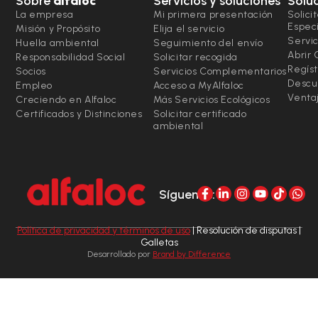
Sobre
alfaloc
Servicios y soluciones
Solu
La empresa
Mi primera presentación
Solici
Espec
Misión y Propósito
Elija el servicio
Servic
Huella ambiental
Seguimiento del envío
Abrir
Responsabilidad Social
Solicitar recogida
Regíst
Socios
Servicios Complementarios
Descu
Empleo
Acceso a MyAlfaloc
Ventaj
Creciendo en Alfaloc
Más Servicios Ecológicos
Certificados y Distinciones
Solicitar certificado
ambiental
Síguenos:
Política de privacidad y términos de uso
| Resolución de disputas |
Galletas
Desarrollado por
Brand by Difference