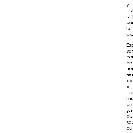
y
es
sa
co
la
as
Es
se
co
en
lo
se
de
al
du
mu
añ
ya
qu
sa
qu