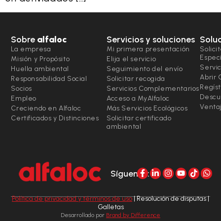
Sobre
alfaloc
Servicios y soluciones
Solu
La empresa
Mi primera presentación
Solici
Espec
Misión y Propósito
Elija el servicio
Servic
Huella ambiental
Seguimiento del envío
Abrir
Responsabilidad Social
Solicitar recogida
Regíst
Socios
Servicios Complementarios
Descu
Empleo
Acceso a MyAlfaloc
Ventaj
Creciendo en Alfaloc
Más Servicios Ecológicos
Certificados y Distinciones
Solicitar certificado
ambiental
Síguenos:
Política de privacidad y términos de uso
| Resolución de disputas |
Galletas
Desarrollado por
Brand by Difference