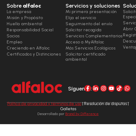
Sobre
alfaloc
Servicios y soluciones
Solu
La empresa
Mi primera presentación
Solici
Espec
Misión y Propósito
Elija el servicio
Servic
Huella ambiental
Seguimiento del envío
Abrir
Responsabilidad Social
Solicitar recogida
Regíst
Socios
Servicios Complementarios
Descu
Empleo
Acceso a MyAlfaloc
Ventaj
Creciendo en Alfaloc
Más Servicios Ecológicos
Certificados y Distinciones
Solicitar certificado
ambiental
Síguenos:
Política de privacidad y términos de uso
| Resolución de disputas |
Galletas
Desarrollado por
Brand by Difference