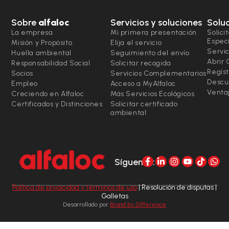
Sobre
alfaloc
Servicios y soluciones
Solu
La empresa
Mi primera presentación
Solici
Espec
Misión y Propósito
Elija el servicio
Servic
Huella ambiental
Seguimiento del envío
Abrir
Responsabilidad Social
Solicitar recogida
Regíst
Socios
Servicios Complementarios
Descu
Empleo
Acceso a MyAlfaloc
Ventaj
Creciendo en Alfaloc
Más Servicios Ecológicos
Certificados y Distinciones
Solicitar certificado
ambiental
Síguenos:
Política de privacidad y términos de uso
| Resolución de disputas |
Galletas
Desarrollado por
Brand by Difference