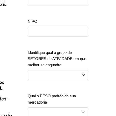
cas.
os
L.
dos –
ara la