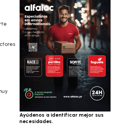
rte
ctores
a
 muy
Ayúdenos a identificar mejor sus
necesidades.