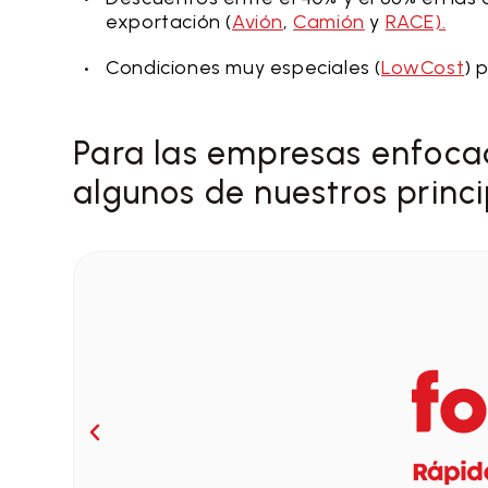
exportación (
Avión
,
Camión
y
RACE).
Condiciones muy especiales (
LowCost
) 
Para las empresas enfoca
algunos de nuestros princi