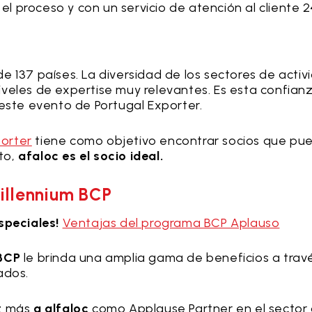
 proceso y con un servicio de atención al cliente 2
e 137 países. La diversidad de los sectores de activ
iveles de expertise muy relevantes. Es esta confian
 este evento de Portugal Exporter.
porter
tiene como objetivo encontrar socios que pu
to,
afaloc es el socio ideal.
illennium BCP
speciales!
Ventajas del programa BCP Aplauso
 BCP
le brinda una amplia gama de beneficios a trav
ados.
ez más
a alfaloc
como Applause Partner en el sector 