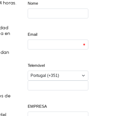
4 horas.
idad
za en
edan
és de
del