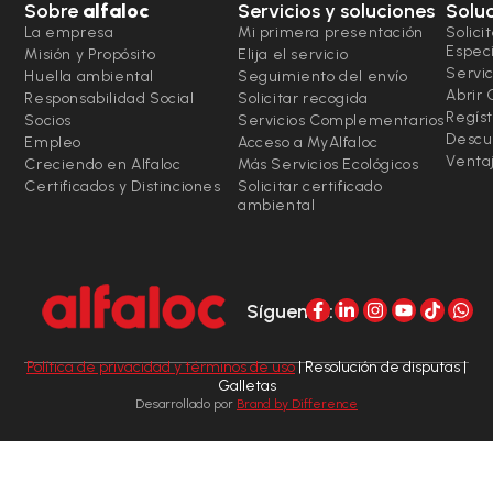
Sobre
alfaloc
Servicios y soluciones
Solu
La empresa
Mi primera presentación
Solici
Espec
Misión y Propósito
Elija el servicio
Servic
Huella ambiental
Seguimiento del envío
Abrir
Responsabilidad Social
Solicitar recogida
Regíst
Socios
Servicios Complementarios
Descu
Empleo
Acceso a MyAlfaloc
Ventaj
Creciendo en Alfaloc
Más Servicios Ecológicos
Certificados y Distinciones
Solicitar certificado
ambiental
Síguenos:
Política de privacidad y términos de uso
| Resolución de disputas |
Galletas
Desarrollado por
Brand by Difference