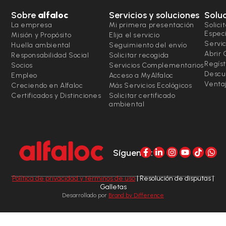
Sobre
alfaloc
Servicios y soluciones
Solu
La empresa
Mi primera presentación
Solici
Espec
Misión y Propósito
Elija el servicio
Servic
Huella ambiental
Seguimiento del envío
Abrir
Responsabilidad Social
Solicitar recogida
Regíst
Socios
Servicios Complementarios
Descu
Empleo
Acceso a MyAlfaloc
Ventaj
Creciendo en Alfaloc
Más Servicios Ecológicos
Certificados y Distinciones
Solicitar certificado
ambiental
Síguenos:
Política de privacidad y términos de uso
| Resolución de disputas |
Galletas
Desarrollado por
Brand by Difference