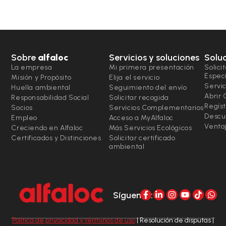
Sobre
alfaloc
Servicios y soluciones
Solu
La empresa
Mi primera presentación
Solici
Espec
Misión y Propósito
Elija el servicio
Servic
Huella ambiental
Seguimiento del envío
Abrir
Responsabilidad Social
Solicitar recogida
Regíst
Socios
Servicios Complementarios
Descu
Empleo
Acceso a MyAlfaloc
Ventaj
Creciendo en Alfaloc
Más Servicios Ecológicos
Certificados y Distinciones
Solicitar certificado
ambiental
Síguenos:
Política de privacidad y términos de uso
| Resolución de disputas |