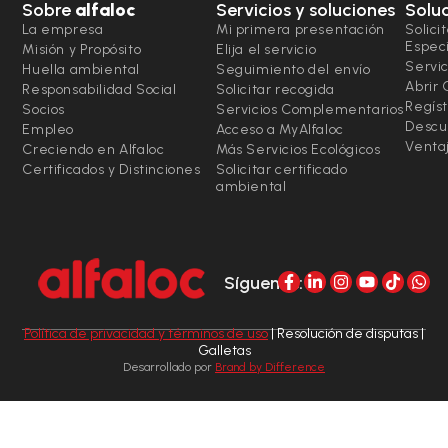
Sobre
alfaloc
Servicios y soluciones
Solu
La empresa
Mi primera presentación
Solici
Espec
Misión y Propósito
Elija el servicio
Servic
Huella ambiental
Seguimiento del envío
Abrir
Responsabilidad Social
Solicitar recogida
Regíst
Socios
Servicios Complementarios
Descu
Empleo
Acceso a MyAlfaloc
Ventaj
Creciendo en Alfaloc
Más Servicios Ecológicos
Certificados y Distinciones
Solicitar certificado
ambiental
Síguenos:
Política de privacidad y términos de uso
| Resolución de disputas |
Galletas
Desarrollado por
Brand by Difference