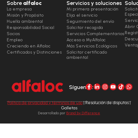
Sobre
alfaloc
Servicios y soluciones
Solu
La empresa
Mi primera presentación
Solici
Espec
Misión y Propósito
Elija el servicio
Servic
Huella ambiental
Seguimiento del envío
Abrir
Responsabilidad Social
Solicitar recogida
Regíst
Socios
Servicios Complementarios
Descu
Empleo
Acceso a MyAlfaloc
Ventaj
Creciendo en Alfaloc
Más Servicios Ecológicos
Certificados y Distinciones
Solicitar certificado
ambiental
Síguenos:
Política de privacidad y términos de uso
| Resolución de disputas |
Galletas
Desarrollado por
Brand by Difference