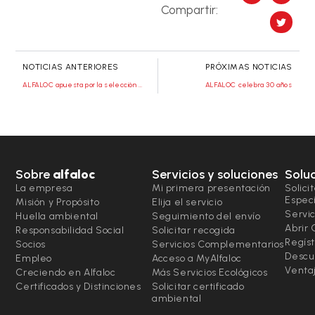
Compartir:
NOTICIAS ANTERIORES
PRÓXIMAS NOTICIAS
ALFALOC apuesta por la selección nacional de balonmano
ALFALOC celebra 30 años
Sobre
alfaloc
Servicios y soluciones
Solu
La empresa
Mi primera presentación
Solici
Espec
Misión y Propósito
Elija el servicio
Servic
Huella ambiental
Seguimiento del envío
Abrir
Responsabilidad Social
Solicitar recogida
Regíst
Socios
Servicios Complementarios
Descu
Empleo
Acceso a MyAlfaloc
Ventaj
Creciendo en Alfaloc
Más Servicios Ecológicos
Certificados y Distinciones
Solicitar certificado
ambiental