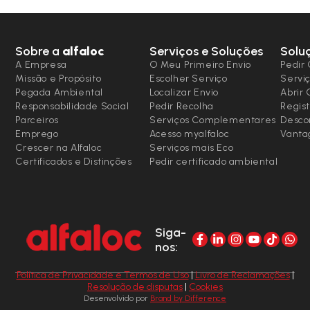
Sobre a
alfaloc
Serviços e Soluções
Solu
A Empresa
O Meu Primeiro Envio
Pedir 
Missão e Propósito
Escolher Serviço
Serviç
Pegada Ambiental
Localizar Envio
Abrir
Responsabilidade Social
Pedir Recolha
Regist
Parceiros
Serviços Complementares
Desco
Emprego
Acesso myalfaloc
Vanta
Crescer na Alfaloc
Serviços mais Eco
Certificados e Distinções
Pedir certificado ambiental
Siga-
nos:
Política de Privacidade e Termos de Uso
|
Livro de Reclamações
|
Resolução de disputas
|
Cookies
Desenvolvido por
Brand by Difference