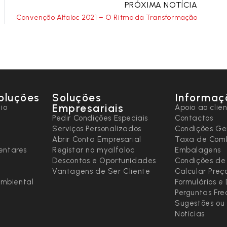
PRÓXIMA NOTÍCIA
Convenção Alfaloc 2021 – O Ritmo da Transformação
oluções
Soluções
Informaç
Empresariais
io
Apoio ao clie
Pedir Condições Especiais
Contactos
Serviços Personalizados
Condições Ge
Abrir Conta Empresarial
Taxa de Comb
entares
Registar no myalfaloc
Embalagens
Descontos e Oportunidades
Condições de
Vantagens de Ser Cliente
Calcular Preç
ambiental
Formulários 
Perguntas Fr
Sugestões ou 
Notícias