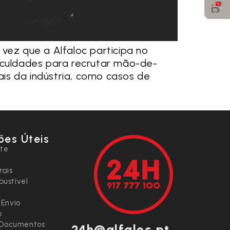
vez que a Alfaloc participa no
ificuldades para recrutar mão-de-
ais da indústria, como casos de
ões Úteis
nte
rais
ustível
 Envio
o
e Documentos
24h@alfaloc.pt