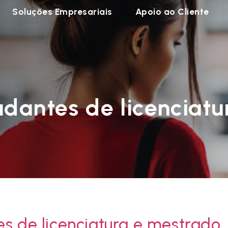
Soluções Empresariais
Apoio ao Cliente
udantes de licenciat
es de licenciatura e mestrado