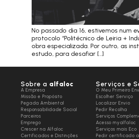
No passado dia 16, estivemos num ev
protocolo “Politécnico de Leiria + I
obra especializada. Por outro, as in
estudo, para desafiar […]
Sobre a
alfaloc
Serviços e S
A Empresa
O Meu Primeiro Env
Missão e Propósito
Escolher Serviço
Pegada Ambiental
Localizar Envio
Responsabilidade Social
Pedir Recolha
Parceiros
Serviços Complem
Emprego
Acesso myalfaloc
Crescer na Alfaloc
Serviços mais Eco
Certificados e Distinções
Pedir certificado 