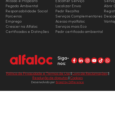
Missão e Propósito
Escolher Serviço
Serviç
Pegada Ambiental
Localizar Envio
Abrir
Responsabilidade Social
Pedir Recolha
Regist
Parceiros
Serviços Complementares
Desco
Emprego
Acesso myalfaloc
Vanta
Crescer na Alfaloc
Serviços mais Eco
Certificados e Distinções
Pedir certificado ambiental
Siga-
nos:
Política de Privacidade e Termos de Uso
|
Livro de Reclamações
|
Resolução de disputas
|
Cookies
Desenvolvido por
Brand by Difference