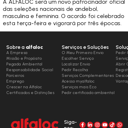
A ALFALOC será um novo patrocinador oficial
das seleções nacionais de andebol,
masculina e feminina. O acordo foi celebrado
esta terça-feira e vigorará por três épocas.
Sobre a
alfaloc
Serviços e Soluções
Solu
A Empresa
O Meu Primeiro Envio
Pedir 
Missão e Propósito
Escolher Serviço
Serviç
Pegada Ambiental
Localizar Envio
Abrir
Responsabilidade Social
Pedir Recolha
Regist
Parceiros
Serviços Complementares
Desco
Emprego
Acesso myalfaloc
Vanta
Crescer na Alfaloc
Serviços mais Eco
Certificados e Distinções
Pedir certificado ambiental
Siga-