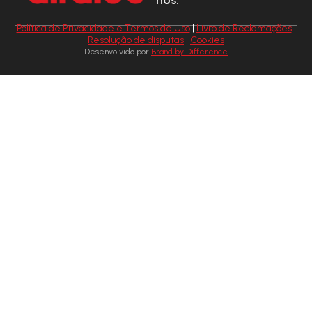
nos:
Política de Privacidade e Termos de Uso
|
Livro de Reclamações
|
Resolução de disputas
|
Cookies
Desenvolvido por
Brand by Difference