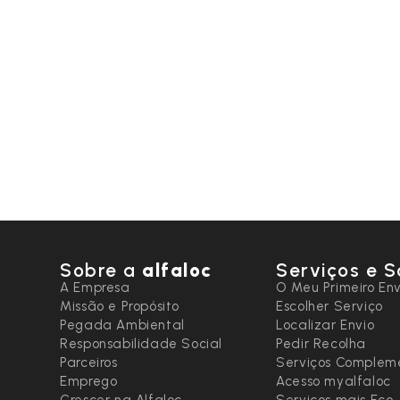
Sobre a
alfaloc
Serviços e S
A Empresa
O Meu Primeiro Env
Missão e Propósito
Escolher Serviço
Pegada Ambiental
Localizar Envio
Responsabilidade Social
Pedir Recolha
Parceiros
Serviços Complem
Emprego
Acesso myalfaloc
Crescer na Alfaloc
Serviços mais Eco