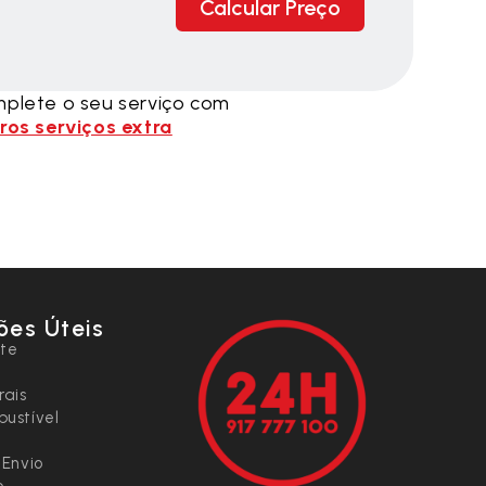
Calcular Preço
plete o seu serviço com
ros serviços extra
ões Úteis
nte
rais
ustível
 Envio
o