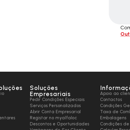
Com
Out
oluções
Soluções
Informaç
Empresariais
io
Apoio ao clie
Pedir Condições Especiais
Contactos
Serviços Personalizados
Condições Ge
Abrir Conta Empresarial
Taxa de Comb
entares
Registar no myalfaloc
Embalagens
Descontos e Oportunidades
Condições de
Vantagens de Ser Cliente
Calcular Preç