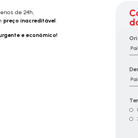
C
menos de 24h,
d
um
preço inacreditável
.
 urgente e económico!
Or
Paí
De
Paí
Te