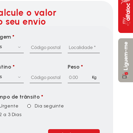
alcule o valor
o seu envio
igem
*
s
stino
*
Peso
*
s
Kg
mpo de trânsito
*
Urgente
Dia seguinte
2 a 3 Dias