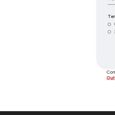
Te
Com
Out