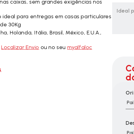
nas caixas, sem grandes exigências nos
Ideal 
 o ideal para entregas em casas particulares
 de 30Kg
 Holanda, Itália, Brasil, México, E.U.A.,
m
Localizar Envio
ou no seu
myalfaloc
C
s
d
Or
Paí
De
Paí