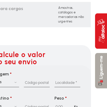
para cargas
Amostras,
catálogos e
mercadorias não
urgentes
alcule o valor
o seu envio
igem
*
s
stino
*
Peso
*
s
Kg