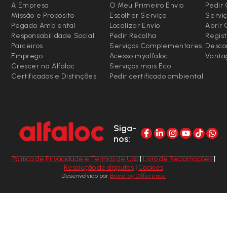
A Empresa
O Meu Primeiro Envio
Pedir 
Missão e Propósito
Escolher Serviço
Serviç
Pegada Ambiental
Localizar Envio
Abrir
Responsabilidade Social
Pedir Recolha
Regist
Parceiros
Serviços Complementares
Desco
Emprego
Acesso myalfaloc
Vanta
Crescer na Alfaloc
Serviços mais Eco
Certificados e Distinções
Pedir certificado ambiental
Siga-
nos:
Política de Privacidade e Termos de Uso
|
Livro de Reclamações
|
Resolução de disputas
|
Cookies
Desenvolvido por
Brand by Difference