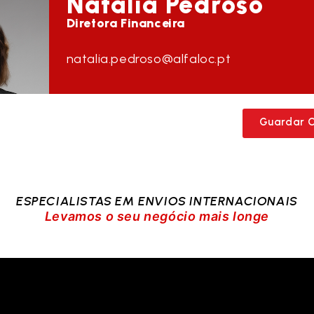
Natália
Pedroso
Diretora Financeira
natalia.pedroso@alfaloc.pt
Guardar 
ESPECIALISTAS EM ENVIOS INTERNACIONAIS
Levamos o seu negócio mais longe