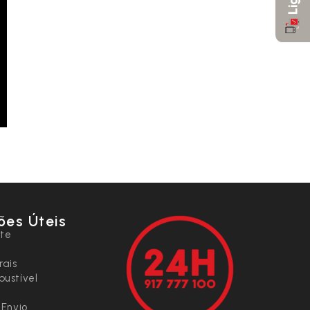
ões Úteis
nte
rais
ustível
 Envio