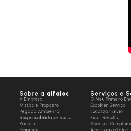
Sobre a
alfaloc
Serviços e S
A Empresa
O Meu Primeiro Env
Missão e Propósito
Escolher Serviço
Pegada Ambiental
Localizar Envio
Responsabilidade Social
Pedir Recolha
Parceiros
Serviços Complem
Emprego
Acesso myalfaloc