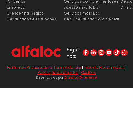
Parceiros
Serviços Complementares
Desco
Emprego
Acesso myalfaloc
Vanta
Crescer na Alfaloc
Serviços mais Eco
Certificados e Distinções
Pedir certificado ambiental
Siga-
nos:
Política de Privacidade e Termos de Uso
|
Livro de Reclamações
|
Resolução de disputas
|
Cookies
Desenvolvido por
Brand by Difference